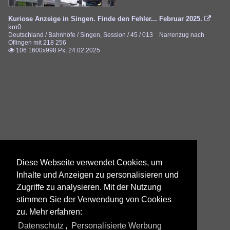
Kuriose Anzeige in Singen. Finde den Fehler... Februar 2025.

km0
Deutschland / Bahnhöfe / Singen
,
Session / 45 / 013 Narrenzug nach
Öflingen mit 218 256
106 1600x998 Px, 24.02.2025

Diese Webseite verwendet Cookies, um
Inhalte und Anzeigen zu personalisieren und
Zugriffe zu analysieren. Mit der Nutzung
stimmen Sie der Verwendung von Cookies
zu. Mehr erfahren:
Datenschutz
,
Personalisierte Werbung