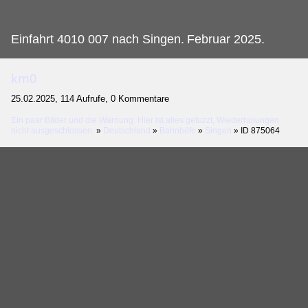
Einfahrt 4010 007 nach Singen.
Februar 2025.
km0
25.02.2025, 114 Aufrufe, 0 Kommentare
Ein paar Bilder und die Warnung: Hier ist alles gefuzzt, Wiederholungen
nicht ausgeschlossen.
»
Deutschland
»
Bahnhöfe
»
Singen
»
ID 875064